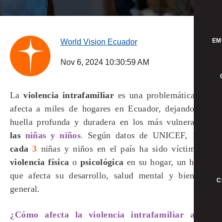
EM
World Vision Ecuador
Nov 6, 2024 10:30:59 AM
La
violencia intrafamiliar
es una problemática que
afecta a miles de hogares en Ecuador, dejando una
huella profunda y duradera en los más vulnerables:
las
niñas y niños
.
Según datos de UNICEF,
1
de
cada
3
niñas y niños en el país ha sido víctima de
violencia física
o
psicológica
en su hogar, un hecho
que afecta su desarrollo, salud mental y bienestar
C
general.
¿Cómo afecta la violencia intrafamiliar a las