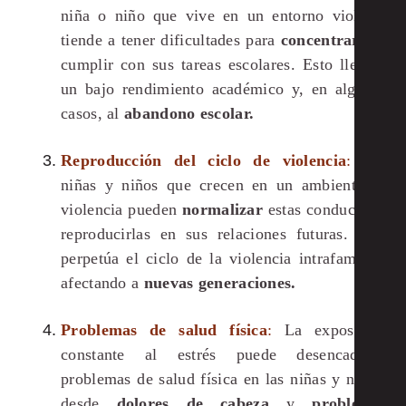
niña o niño que vive en un entorno violento
tiende a tener dificultades para
concentrarse
y
cumplir con sus tareas escolares. Esto lleva a
un bajo rendimiento académico y, en algunos
casos, al
abandono escolar.
Reproducción del ciclo de violencia
:
Las
niñas y niños que crecen en un ambiente de
violencia pueden
normalizar
estas conductas y
reproducirlas en sus relaciones futuras. Esto
perpetúa el ciclo de la violencia intrafamiliar,
afectando a
nuevas generaciones.
Problemas de salud física
:
La exposición
constante al estrés puede desencadenar
problemas de salud física en las niñas y niños,
desde
dolores de cabeza
y
problemas