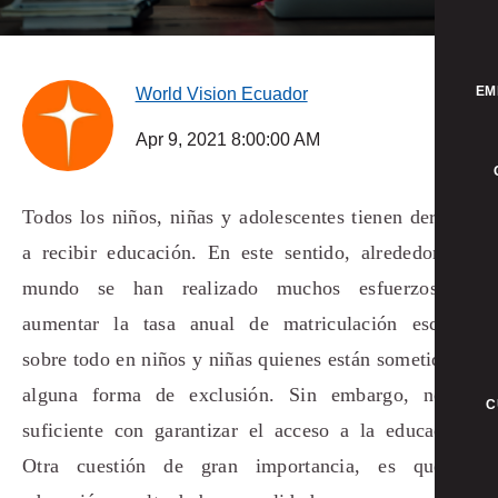
EM
World Vision Ecuador
Apr 9, 2021 8:00:00 AM
Todos los niños, niñas y adolescentes tienen derecho
a recibir educación. En este sentido, alrededor del
mundo se han realizado muchos esfuerzos en
aumentar la tasa anual de matriculación escolar,
sobre todo en niños y niñas quienes están sometidos a
alguna forma de exclusión. Sin embargo, no es
C
suficiente con garantizar el acceso a la educación.
Otra cuestión de gran importancia, es que la