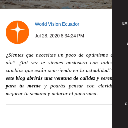
EM
World Vision Ecuador
Jul 28, 2020 8:34:24 PM
¿Sientes que necesitas un poco de optimismo en tu
día? ¿Tal vez te sientes ansiosa/o con todos los
cambios que están ocurriendo en la actualidad?
Con
este blog abrirás una ventana de calidez y serenidad
para tu mente
y podrás pensar con claridad y
mejorar tu semana y aclarar el panorama.
C