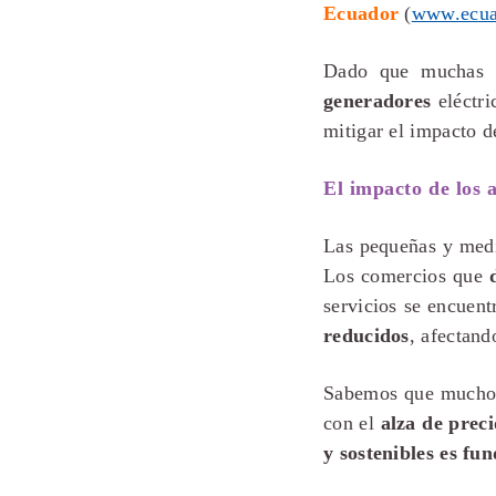
Ecuador
(
www.ecua
Dado que muchas e
generadores
eléctri
mitigar el impacto d
El impacto de los 
Las pequeñas y medi
Los comercios que
servicios se encuent
reducidos
, afectand
Sabemos que muchos
con el
alza de prec
y sostenibles es fu