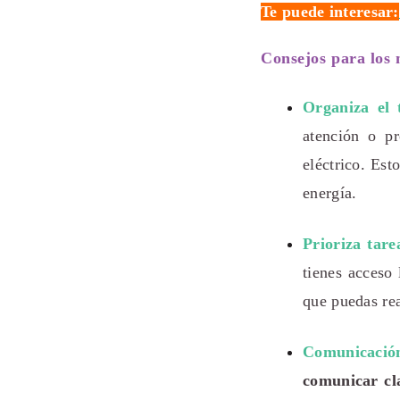
Te puede interesar:
Consejos para los 
Organiza el 
atención o p
eléctrico. Est
energía.
Prioriza tare
tienes acceso 
que puedas rea
Comunicació
comunicar c