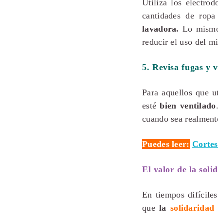
Utiliza los electro
cantidades de ropa
lavadora.
Lo mismo 
reducir el uso del m
5. Revisa fugas y v
Para aquellos que u
esté
bien ventilado
cuando sea realmente
Puedes leer:
Cortes
El valor de la soli
En tiempos difícile
que
la
solidarida