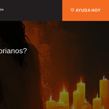
LOG
🤍 AYUDA HOY
orianos?