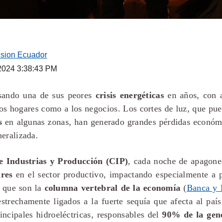
ision Ecuador
 2024 3:38:43 PM
esando una de sus peores
crisis energéticas
en años, con a
los hogares como a los negocios. Los cortes de luz, que pu
s
en algunas zonas, han generado grandes pérdidas económ
eralizada.
 Industrias y Producción (CIP)
, cada noche de apagone
ares
en el sector productivo, impactando especialmente a
 que son la
columna vertebral de la economía
(
Banca y 
strechamente ligados a la fuerte sequía que afecta al paí
rincipales hidroeléctricas, responsables del
90% de la gene