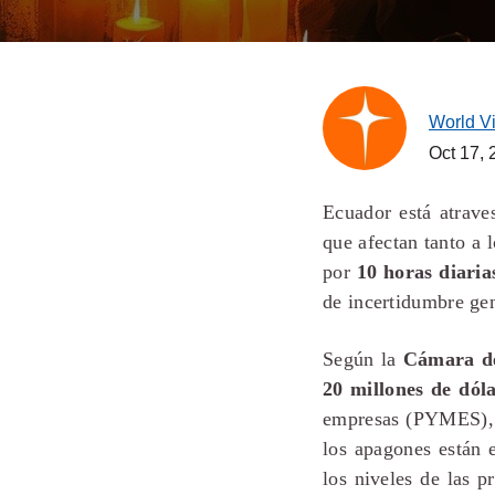
World V
Oct 17,
Ecuador está atrav
que afectan tanto a 
por
10 horas diaria
de incertidumbre gen
Según la
Cámara de
20 millones de dól
empresas (PYMES),
los apagones están e
los niveles de las p