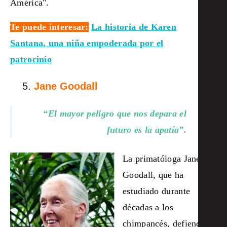
América".
Te puede interesar:
La historia de Karen
Santana, una niña empoderada por el
patrocinio
Jane Goodall
“El mayor peligro que nos depara el
futuro es la apatía”.
La primatóloga Jane
Goodall, que ha
estudiado durante
décadas a los
chimpancés, defiende