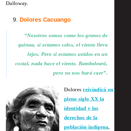
Dalloway.
Dolores Cacuango
“Nosotros somos como los granos de
quinua, si estamos solos, el viento lleva
lejos. Pero si estamos unidos en un
costal, nada hace el viento. Bamboleará,
pero no nos hará caer”.
Dolores
reivindicó en
pleno siglo XX la
identidad y los
derechos de la
población indígena
,