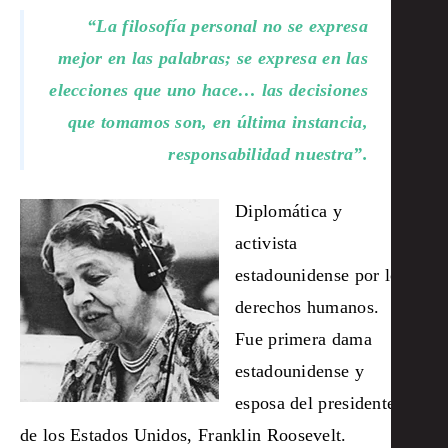
“La filosofía personal no se expresa
mejor en las palabras; se expresa en las
elecciones que uno hace… las decisiones
que tomamos son, en última instancia,
responsabilidad nuestra”.
Diplomática y
activista
estadounidense por los
derechos humanos.
Fue primera dama
estadounidense y
esposa del presidente
de los Estados Unidos, Franklin Roosevelt.