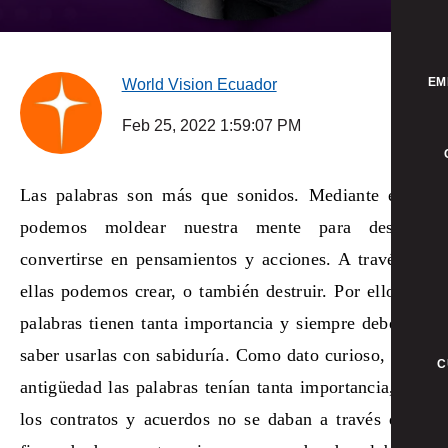
EM
World Vision Ecuador
Feb 25, 2022 1:59:07 PM
Las palabras son más que sonidos. Mediante ellas,
podemos moldear nuestra mente para después
convertirse en pensamientos y acciones. A través de
ellas podemos crear, o también destruir. Por ello, las
palabras tienen tanta importancia y siempre debemos
saber usarlas con sabiduría. Como dato curioso, en la
C
antigüedad las palabras tenían tanta importancia, que
los contratos y acuerdos no se daban a través de la