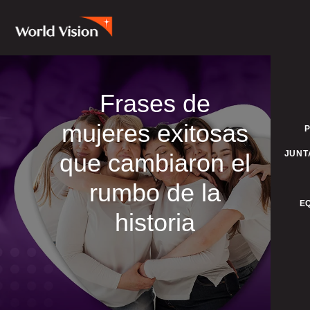
Frases de
mujeres exitosas
que cambiaron el
JUNT
rumbo de la
E
historia