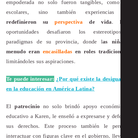
empoderada no solo fueron tangibles, como kits
escolares, sino también experiencias que
redefinieron su
perspectiva
de vida
. Estas
oportunidades desafiaron los estereotipos y
paradigmas de su provincia, donde l
as niñas a
menudo eran
encasilladas
en roles tradicionales
,
limitándoles sus aspiraciones.
Te puede interesar:
¿Por qué existe la desigualdad
en la educación en América Latina?
El
patrocinio
no solo brindó apoyo económico y
educativo a Karen, le enseñó a expresarse y defender
sus derechos. Este proceso también le permitió
interactuar con figuras clave en el gobierno, llevando