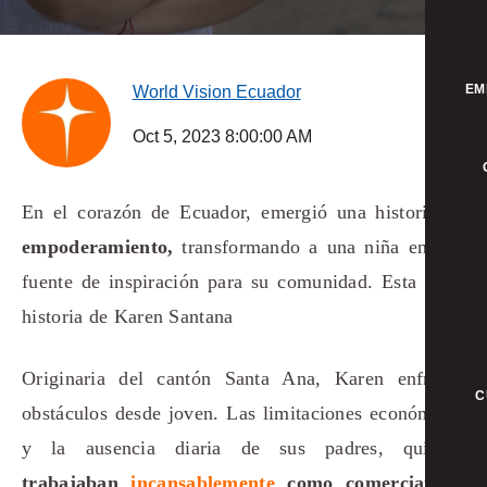
EM
World Vision Ecuador
Oct 5, 2023 8:00:00 AM
En el corazón de Ecuador, emergió una historia de
empoderamiento,
transformando a una niña en una
fuente de inspiración para su comunidad. Esta es la
historia de Karen Santana
Originaria del cantón Santa Ana, Karen enfrentó
C
obstáculos desde joven. Las limitaciones económicas
y la ausencia diaria de sus padres, quienes
trabajaban
incansablemente
como comerciantes
,