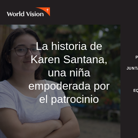
La historia de
Karen Santana,
una niña
JUNT
empoderada por
E
el patrocinio