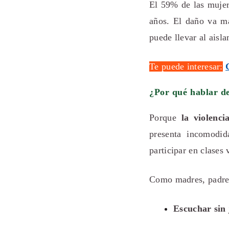
El 59% de las mujere
años. El daño va má
puede llevar al ais
Te puede interesar:
¿Por qué hablar de
Porque
la violenci
presenta incomodid
participar en clases
Como madres, padres
Escuchar sin