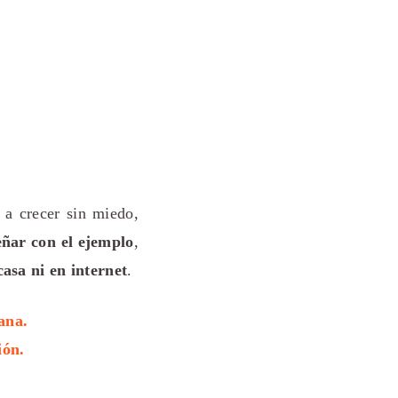
 a crecer sin miedo,
eñar con el ejemplo
,
asa ni en internet
.
ana.
ión.