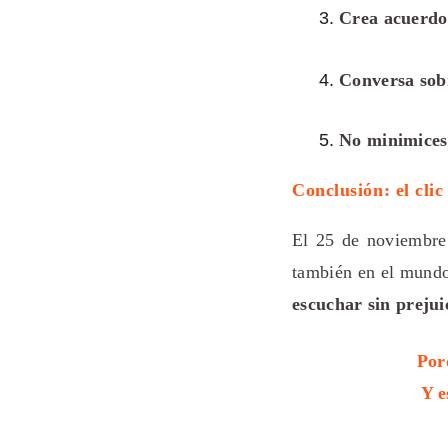
Crea acuerdo
Conversa sobr
No minimices 
Conclusión: el cli
El 25 de noviembre 
también en el mundo
escuchar sin prejui
Por
Y e