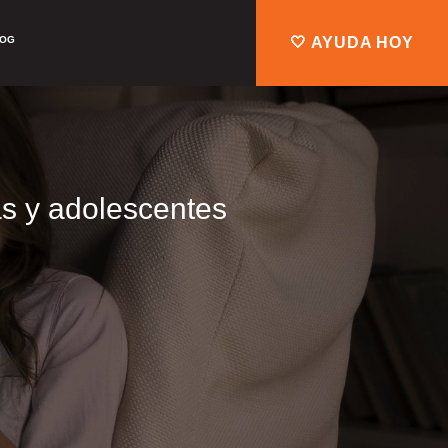
LOG
🤍 AYUDA HOY
as y adolescentes