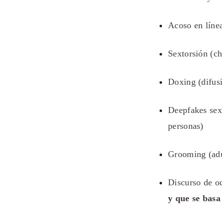
Acoso en líne
Sextorsión (
ch
Doxing (difusi
Deepfakes sex
personas)
Grooming (adu
Discurso de od
y que se basa