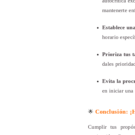
autocrítica ex
mantenerte enf
Establece una
horario especí
Prioriza tus t
dales priorida
Evita la proc
en iniciar una
Conclusión: ¡H
🌟
Cumplir tus propós