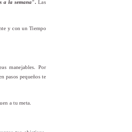
as a la semana"
.
Las
nte y con un Tiempo
eas manejables. Por
 en pasos pequeños te
quen a tu meta.