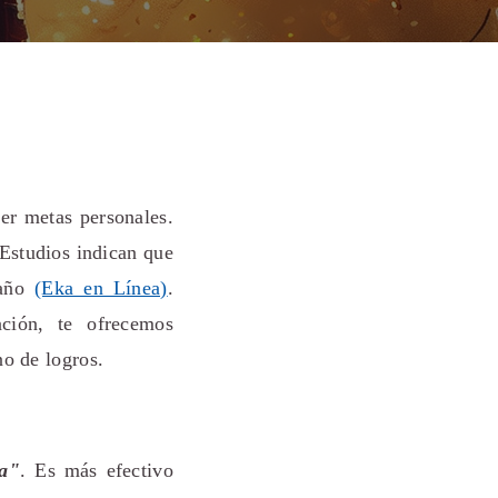
cer metas personales.
Estudios indican que
 año
(Eka en Línea)
.
ción, te ofrecemos
no de logros.
ma"
. Es más efectivo