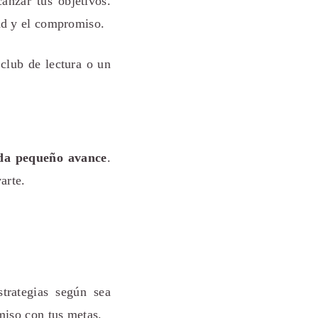
anzar tus objetivos.
ad y el compromiso.
club de lectura o un
ada pequeño avance
.
arte.
trategias según sea
iso con tus metas.