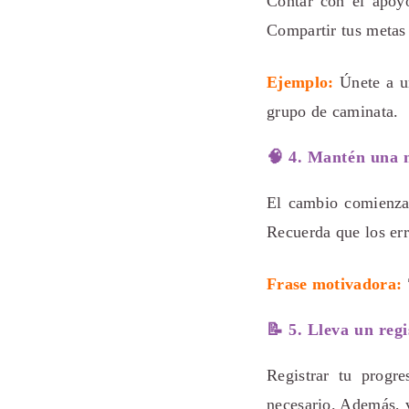
Contar con el apoyo
Compartir tus meta
Ejemplo:
Únete a 
grupo de caminata.
🧠 4. Mantén una 
El cambio comienza
Recuerda que los er
Frase motivadora:
📝 5. Lleva un regi
Registrar tu progr
necesario. Además, 