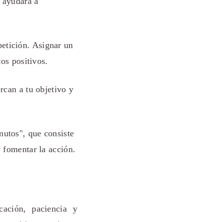
e ayudará a
petición. Asignar un
tos positivos.
rcan a tu objetivo y
nutos", que consiste
y fomentar la acción.
cación, paciencia y