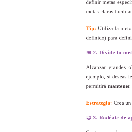
definir metas especí
metas claras facilita
Tip:
Utiliza la met
definido) para defini
📅 2. Divide tu me
Alcanzar grandes o
ejemplo, si deseas l
permitirá
mantener 
Estrategia:
Crea u
🤝 3. Rodéate de a