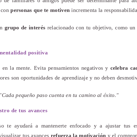
 de familiares o amigos puede ser determinante para alc
s con
personas que te motiven
incrementa la responsabilid
un
grupo de interés
relacionado con tu objetivo, como un 
mentalidad positiva
 en la mente. Evita pensamientos negativos y
celebra c
rores son oportunidades de aprendizaje y no deben desmotiv
"Cada pequeño paso cuenta en tu camino al éxito."
stro de tus avances
eso te ayudará a mantenerte enfocado y a ajustar tus es
visualizar tus avances
refuerza la motivación
y el comprom