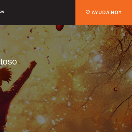
LOG
🤍 AYUDA HOY
itoso