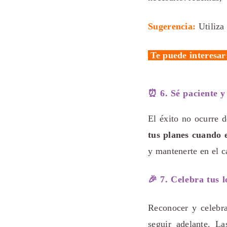
Sugerencia:
Utiliz
Te puede interesar
⏰ 6. Sé paciente y 
El éxito no ocurre 
tus planes cuando e
y mantenerte en el c
🎉 7. Celebra tus 
Reconocer y celebra
seguir adelante. L