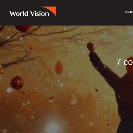
CON
7 co