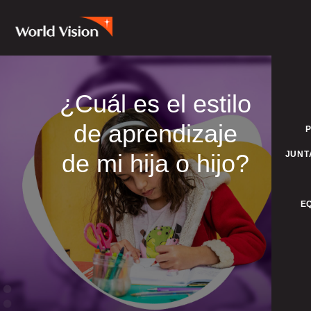
¿Cuál es el estilo
de aprendizaje
de mi hija o hijo?
JUNT
E