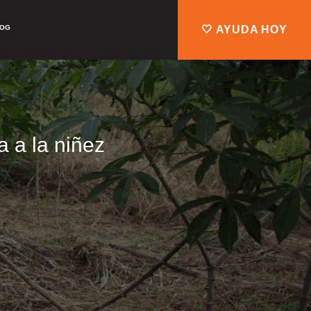
LOG
🤍 AYUDA HOY
 a la niñez