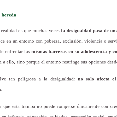
 hereda
 realidad es que muchas veces
la desigualdad pasa de un
e en un entorno con pobreza, exclusión, violencia o servi
de enfrentar las
mismas barreras en su adolescencia y en
a a ello, sino porque el entorno restringe sus opciones des
lve tan peligrosa a la desigualdad:
no solo afecta el
o.
n que esta trampa no puede romperse únicamente con cre
n en infancia, educación, cuidados, protección social, emp