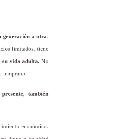
a generación a otra
.
cios limitados, tiene
 su vida adulta.
No
de temprano.
 presente, también
cimiento económico.
leo digno e igualdad