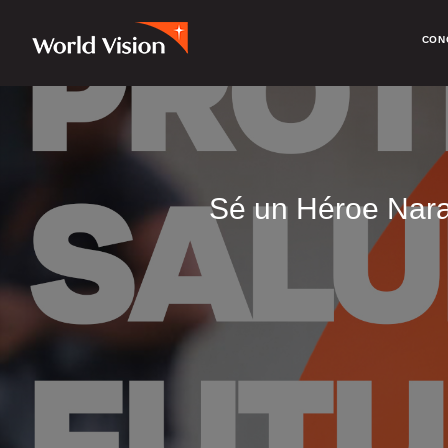
CON
Sé un Héroe Nara