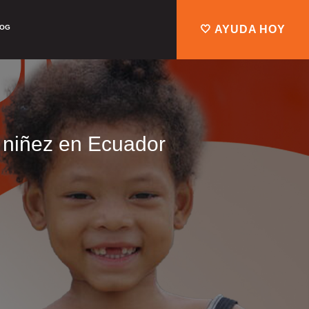
LOG
🤍 AYUDA HOY
 niñez en Ecuador