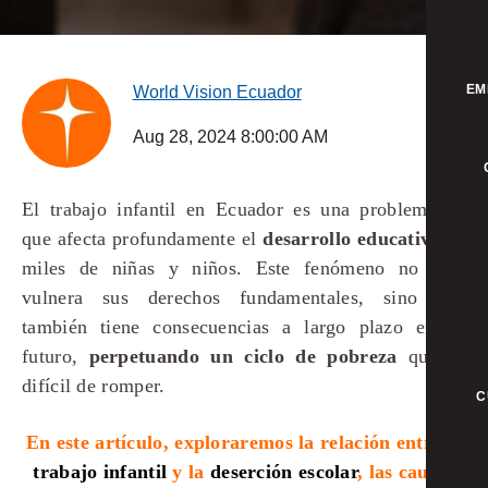
EM
World Vision Ecuador
Aug 28, 2024 8:00:00 AM
El trabajo infantil en Ecuador es una problemática
que afecta profundamente el
desarrollo educativo
de
miles de niñas y niños. Este fenómeno no solo
vulnera sus derechos fundamentales, sino que
también tiene consecuencias a largo plazo en su
futuro,
perpetuando un ciclo de pobreza
que es
difícil de romper.
C
En este artículo, exploraremos la relación entre el
trabajo infantil
y la
deserción escolar
, las causas