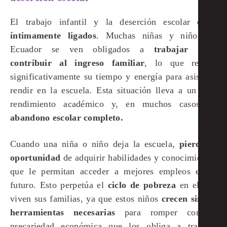
El trabajo infantil y la deserción escolar están
íntimamente ligados
. Muchas niñas y niños en
Ecuador se ven obligados a
trabajar para
contribuir al ingreso familiar
, lo que reduce
significativamente su tiempo y energía para asistir y
rendir en la escuela. Esta situación lleva a un bajo
rendimiento académico y, en muchos casos, al
abandono escolar completo​.
Cuando una niña o niño deja la escuela,
pierde la
oportunidad
de adquirir habilidades y conocimientos
que le permitan acceder a mejores empleos en el
futuro. Esto perpetúa el
ciclo de pobreza
en el que
viven sus familias, ya que estos niños
crecen sin las
herramientas necesarias
para romper con la
precariedad económica que los obliga a trabajar