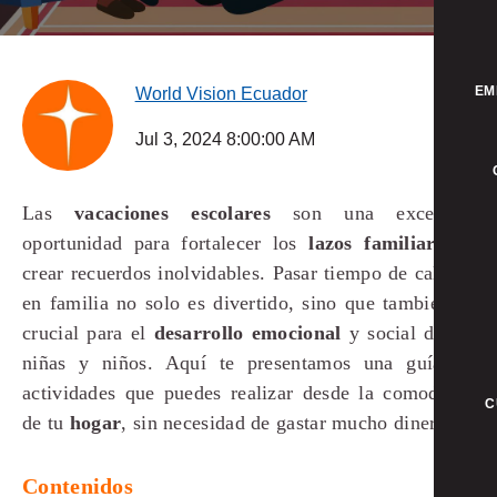
EM
World Vision Ecuador
Jul 3, 2024 8:00:00 AM
Las
vacaciones escolares
son una excelente
oportunidad para fortalecer los
lazos familiares
y
crear recuerdos inolvidables. Pasar tiempo de calidad
en familia no solo es divertido, sino que también es
crucial para el
desarrollo emocional
y social de las
niñas y niños. Aquí te presentamos una guía de
actividades que puedes realizar desde la comodidad
C
de tu
hogar
, sin necesidad de gastar mucho dinero.
Contenidos