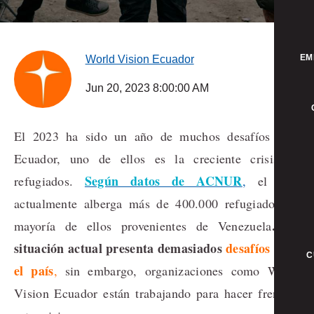
EM
World Vision Ecuador
Jun 20, 2023 8:00:00 AM
El 2023 ha sido un año de muchos desafíos para
Ecuador, uno de ellos es la creciente crisis de
Según datos de ACNUR
refugiados.
,
el país
actualmente alberga más de 400.000 refugiados, la
. La
mayoría de ellos provenientes de Venezuela
situación actual presenta demasiados
desafíos para
C
el país
,
sin embargo, organizaciones como World
Vision Ecuador están trabajando para hacer frente a