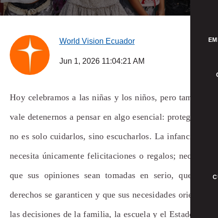
EM
World Vision Ecuador
Jun 1, 2026 11:04:21 AM
Hoy celebramos a las niñas y los niños, pero también
vale detenernos a pensar en algo esencial: protegerlos
no es solo cuidarlos, sino escucharlos. La infancia no
necesita únicamente felicitaciones o regalos; necesita
que sus opiniones sean tomadas en serio, que sus
C
derechos se garanticen y que sus necesidades orienten
las decisiones de la familia, la escuela y el Estado.