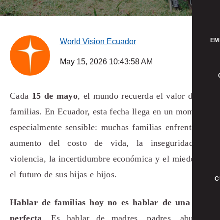
EM
World Vision Ecuador
May 15, 2026 10:43:58 AM
Cada
15 de mayo
, el mundo recuerda el valor de las
familias. En Ecuador, esta fecha llega en un momento
especialmente sensible: muchas familias enfrentan el
aumento del costo de vida, la inseguridad, la
violencia, la incertidumbre económica y el miedo por
el futuro de sus hijas e hijos.
C
Hablar de familias hoy no es hablar de una idea
perfecta
. Es hablar de madres, padres, abuelas,