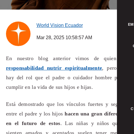
EM
World Vision Ecuador
Mar 28, 2025 10:58:57 AM
En nuestro blog anterior vimos de quien era
responsabilidad nutrir espiritualmente
, pero qué
hay del rol que el padre o cuidador hombre puede
cumplir en la vida de sus hijos e hijas.
Está demostrado que los vínculos fuertes y seguros
C
entre el padre y los hijos
hacen una gran diferencia
en el futuro de estos
. Las niñas y niños que se
sienten amados y aceptados suelen tener mejores