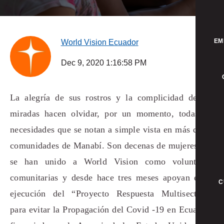
EM
World Vision Ecuador
Dec 9, 2020 1:16:58 PM
La alegría de sus rostros y la complicidad de sus
miradas hacen olvidar, por un momento, todas las
necesidades que se notan a simple vista en más de 75
comunidades de Manabí. Son decenas de mujeres que
se han unido a World Vision como voluntarias
comunitarias y desde hace tres meses apoyan en la
C
ejecución del “Proyecto Respuesta Multisectorial
para evitar la Propagación del Covid -19 en Ecuador”