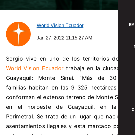
EM
World Vision Ecuador
Jan 27, 2022 11:15:27 AM
Sergio vive en uno de los territorios donde
World Vision Ecuador
trabaja en la ciudad de
Guayaquil: Monte Sinaí. “Más de 30 mil
familias habitan en las 9 325 hectáreas que
conforman el extenso terreno de Monte Sinaí,
en el noroeste de Guayaquil, en la vía
C
Perimetral. Se trata de un lugar que nació de
asentamientos ilegales y está marcado por la