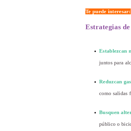
Te puede interesar:
Estrategias de
Establezcan m
juntos para al
Reduzcan gast
como salidas f
Busquen alte
público o bici