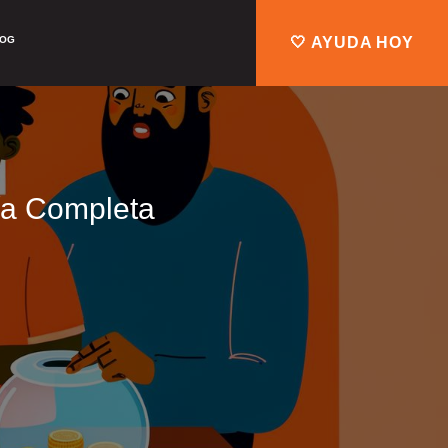
LOG
🤍 AYUDA HOY
uía Completa