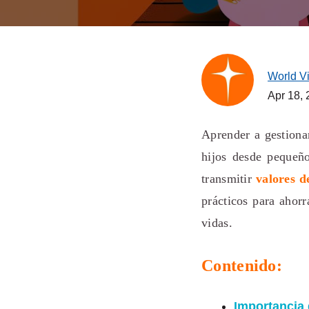
World V
Apr 18,
Aprender a gestionar
hijos desde pequeño
transmitir
valores 
prácticos para ahorr
vidas.
Contenido:
Importancia 