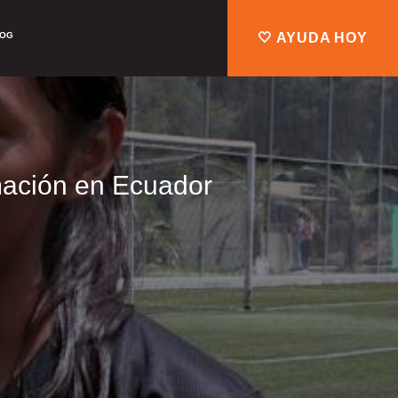
LOG
🤍 AYUDA HOY
rmación en Ecuador