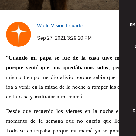
EM
World Vision Ecuador
Sep 27, 2021 3:29:20 PM
“
Cuando mi papá se fue de la casa tuve miedo
porque sentí que nos quedábamos solos
, pero al
mismo tiempo me dio alivio porque sabía que nadie
iba a venir en la mitad de la noche a romper las cosas
de la casa y maltratar a mi mamá.
Desde que recuerdo los viernes en la noche era el
C
momento de la semana que no quería que llegue.
Todo se anticipaba porque mi mamá ya se ponía de