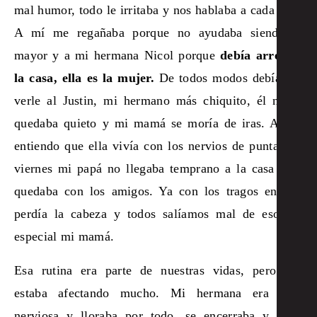
mal humor, todo le irritaba y nos hablaba a cada rato.
A mí me regañaba porque no ayudaba siendo el
mayor y a mi hermana Nicol porque
debía arreglar
la casa, ella es la mujer.
De todos modos debíamos
verle al Justin, mi hermano más chiquito, él no se
quedaba quieto y mi mamá se moría de iras. Ahora
entiendo que ella vivía con los nervios de punta, los
viernes mi papá no llegaba temprano a la casa y se
quedaba con los amigos. Ya con los tragos encima
perdía la cabeza y todos salíamos mal de eso, en
especial mi mamá.
Esa rutina era parte de nuestras vidas, pero nos
estaba afectando mucho. Mi hermana era muy
nerviosa y lloraba por todo, se encerraba y tenía