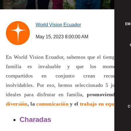
EM
World Vision Ecuador
May 15, 2023 8:00:00 AM
En World Vision Ecuador, sabemos que el tiempo en
familia es invaluable y que los momentos
compartidos en conjunto crean recuerdos
inolvidables. Por eso, hemos seleccionado 5 juegos
ideales para disfrutar en familia,
promoviendo la
diversión
, la
comunicación
y el
trabajo en equipo
.
C
Charadas