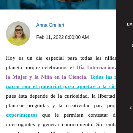
EM
Anna Grellert
Feb 11, 2022 8:00:00 AM
Hoy es un día especial para todas las niñas del
planeta porque celebramos el
Día Internacional de
la Mujer y la Niña en la Ciencia
.
Todas las niñas
nacen con el potencial para aportar a la ciencia
,
pues ésta depende de la curiosidad, la libertad para
plantear preguntas y la creatividad para proponer
C
experimentos
que le permitan contestar dichas
interrogantes y generar conocimiento. Sin embargo,