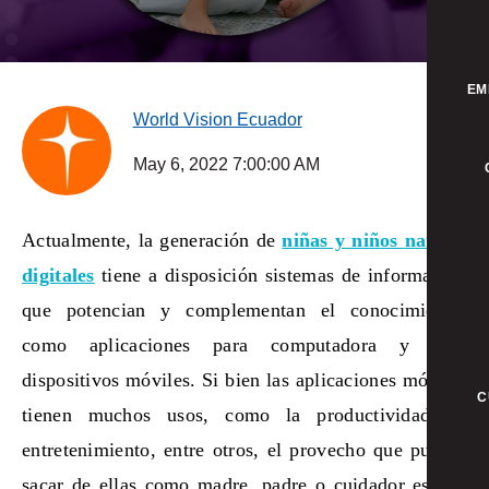
EM
World Vision Ecuador
May 6, 2022 7:00:00 AM
Actualmente, la generación de
niñas y niños nativos
digitales
tiene a disposición sistemas de información
que potencian y complementan el conocimiento,
como aplicaciones para computadora y para
dispositivos móviles. Si bien las aplicaciones móviles
C
tienen muchos usos, como la productividad, el
entretenimiento, entre otros, el provecho que puedes
sacar de ellas como madre, padre o cuidador es que