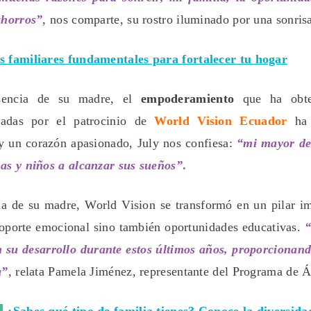
ahorros”
,
nos comparte, su rostro iluminado por una sonris
es familiares fundamentales para fortalecer tu hogar
encia de su madre, el
empoderamiento
que ha obten
dadas por el patrocinio de
World Vision Ecuador
ha
 y un corazón apasionado, July nos confiesa:
“mi mayor des
ñas y niños a alcanzar sus sueños”
.
da de su madre, World Vision se transformó en un pilar im
soporte emocional sino también oportunidades educativas.
“
 su desarrollo durante estos últimos años, proporcionand
a”
,
relata Pamela Jiménez, representante del Programa de 