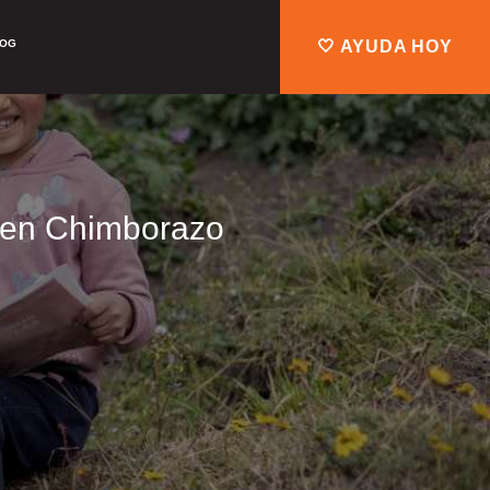
LOG
🤍 AYUDA HOY
s en Chimborazo