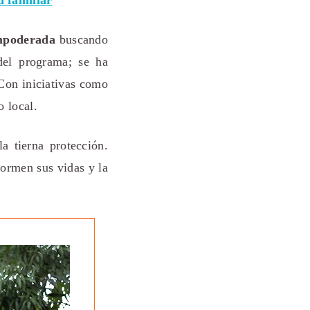
d familiar
mpoderada
buscando
 del programa; se ha
Con iniciativas como
o local.
a tierna protección.
formen sus vidas y la