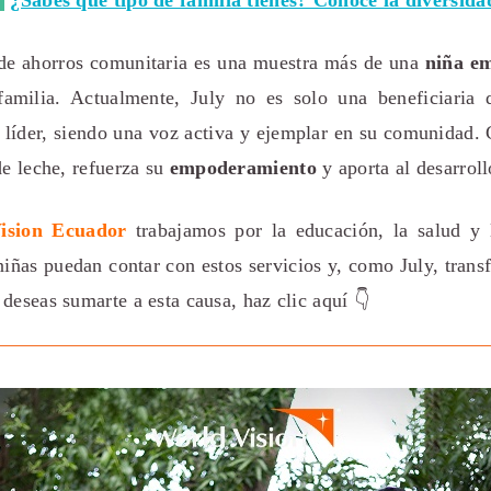
:
¿Sabes qué tipo de familia tienes? Conoce la diversida
a de ahorros comunitaria es una muestra más de una
niña e
familia. Actualmente, July no es solo una beneficiaria
 líder, siendo una voz activa y ejemplar en su comunidad. 
de leche, refuerza su
empoderamiento
y aporta al desarroll
ision Ecuador
trabajamos por la educación, la salud y l
ñas puedan contar con estos servicios y, como July, trans
deseas sumarte a esta causa, haz clic aquí
👇