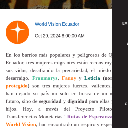
EM
World Vision Ecuador
Oct 29, 2024 8:00:00 AM
En los barrios más populares y peligrosos de Quito,
Ecuador, tres mujeres migrantes están reconstruyendo
sus vidas, desafiando la precariedad, el miedo y el
desarraigo.
Franmarys
,
Fanny
y
Leticia
(nombre
protegido
)
son tres mujeres fuertes, valientes, que
han dejado su país no solo en busca de un mejor
futuro, sino de
seguridad
y
dignidad
para ellas y sus
C
hijos. Hoy, a través del Proyecto Piloto de
Transferencias Monetarias
"Rutas de Esperanza"
de
World Vision
, han encontrado un respiro y esperanza