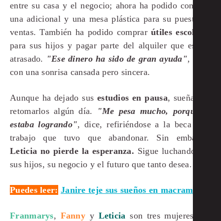
entre su casa y el negocio; ahora ha podido comprar
una adicional y una mesa plástica para su puesto de
ventas. También ha podido comprar
útiles escolares
para sus hijos y pagar parte del alquiler que estaba
atrasado.
"Ese dinero ha sido de gran ayuda"
, dice,
con una sonrisa cansada pero sincera.
Aunque ha dejado sus
estudios en pausa
, sueña con
retomarlos algún día.
"Me pesa mucho, porque lo
estaba logrando"
, dice, refiriéndose a la beca y al
trabajo que tuvo que abandonar. Sin embargo,
Leticia no pierde la esperanza.
Sigue luchando por
sus hijos, su negocio y el futuro que tanto desea.
Puedes leer:
Janire teje sus sueños en macramé
Franmarys
,
Fanny
y
Leticia
son tres mujeres que