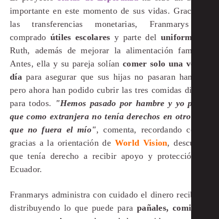
importante en este momento de sus vidas. Gracias a
las transferencias monetarias, Franmarys ha
comprado
útiles escolares
y parte del
uniforme
de
Ruth, además de mejorar la alimentación familiar.
Antes, ella y su pareja solían
comer solo una vez al
día
para asegurar que sus hijas no pasaran hambre,
pero ahora han podido cubrir las tres comidas diarias
para todos.
"Hemos pasado por hambre y yo pensé
que como extranjera no tenía derechos en otro país
que no fuera el mío"
, comenta, recordando cómo,
gracias a la orientación de
World Vision
, descubrió
que tenía derecho a recibir apoyo y protección en
Ecuador.
Franmarys administra con cuidado el dinero recibido,
distribuyendo lo que puede para
pañales, comida y