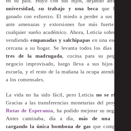
en su país. Huyó con sus hijos, dejando atrás su
universidad, su trabajo y una beca
que había
ganado con esfuerzo. El miedo a perder a sus hijos
ante amenazas y extorsiones fue más fuerte que
cualquier sueño académico. Ahora, Leticia sobrevive
vendiendo
empanadas y salchipapas
en una escuela
cercana a su hogar. Se levanta todos los días a las
tres de la madrugada
, cocina para su pequeño
negocio improvisado, luego lleva a sus hijos a la
escuela, y el resto de la mañana la ocupa atendiendo
a los comensales.
La vida no ha sido fácil, pero Leticia
no se rinde
.
Gracias a las transferencias monetarias del proyecto
Rutas de Esperanza
, ha podido mejorar su negocio.
Antes caminaba, día a día,
más de una hora
cargando la única bombona de gas
que compartía