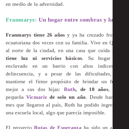
en medio de la adversidad.
Franmarys:
Un hogar entre sombras y luz
Franmarys tiene 26 años
y ya ha cruzado frontera
ecuatoriana dos veces con su familia. Vive en Quito,
al norte de la ciudad, en una casa que cuida y
no
tiene luz ni servicios básicos
. Su hogar está
enclavado en un barrio con altos índices de
delincuencia, y a pesar de las dificultades, ella
mantiene el firme propósito de brindar un futuro
mejor a sus dos hijas:
Ruth
, de 10 años
, y la
pequeña
Vicmariz
de solo un año
. Desde hace un
mes que llegaron al país, Ruth ha podido ingresar a
una escuela local, algo que parecía imposible.
El proyecto
Rutas de Esperanza
ha sido un apoyo