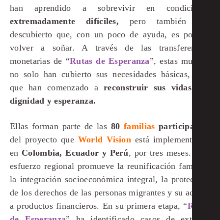
han aprendido a sobrevivir en condiciones
extremadamente difíciles,
pero también han
descubierto que, con un poco de ayuda, es posible
volver a soñar. A través de las transferencias
monetarias de “
Rutas de Esperanza
”, estas mujeres
no solo han cubierto sus necesidades básicas, sino
que han comenzado a
reconstruir sus vidas
con
dignidad y esperanza.
Ellas forman parte de las
80
familias
participantes
del proyecto que
World Vision
está implementando
en
Colombia, Ecuador y Perú
, por tres meses. Este
esfuerzo regional promueve la reunificación familiar,
la integración socioeconómica integral, la protección
de los derechos de las personas migrantes y su acceso
a productos financieros. En su primera etapa, “
Rutas
de Esperanza
” ha identificado casos de extrema